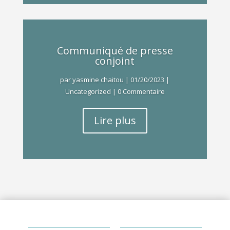
Communiqué de presse
conjoint
par
yasmine chaitou
|
01/20/2023
|
Uncategorized
| 0 Commentaire
Lire plus