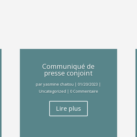
Communiqué de
presse conjoint
par
yasmine chaitou
|
01/20/2023
|
Uncategorized
| 0 Commentaire
Lire plus