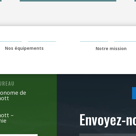
Nos équipements
Notre mission
UREAU
tonome de
kchott
Envoyez-n
ott –
nie