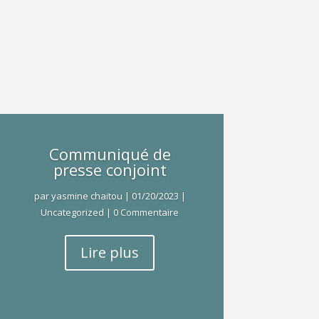
Communiqué de
presse conjoint
par
yasmine chaitou
|
01/20/2023
|
Uncategorized
| 0 Commentaire
Lire plus