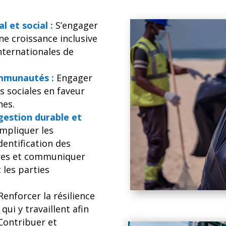
 et social :
S’engager
ne croissance inclusive
nternationales de
ommunautés :
Engager
s sociales en faveur
hes.
 gestion durable et
mpliquer les
entification des
ires et communiquer
c les parties
enforcer la résilience
ui y travaillent afin
 Contribuer et