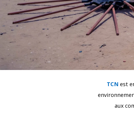
TCN
est e
environnementa
aux co