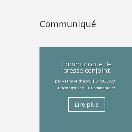
Communiqué
Communiqué de
presse conjoint
par
yasmine chaitou
|
01/20/2023
|
Uncategorized
| 0 Commentaire
Lire plus