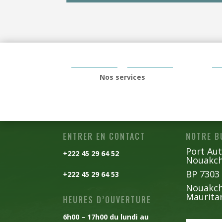
Nos services
ENTRER EN CONTACT
NOTRE B
Port Au
+222 45 29 64 52
Noua
BP 7303
+222 45 29 64 53
Nouakch
Maurita
HEURES D’OUVERTURE
6h00 – 17h00 du lundi au